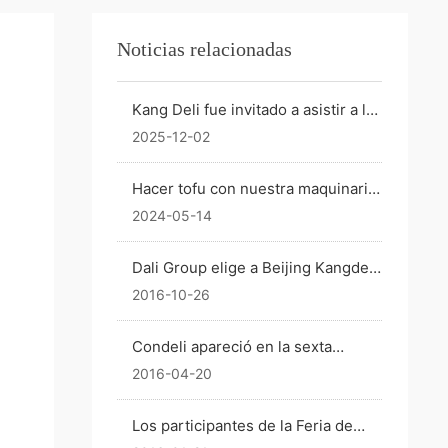
Noticias relacionadas
Kang Deli fue invitado a asistir a la
cuarta Asamblea de Miembros de
2025-12-02
la Asociación China de la Industria
de la Soja y presentó en secreto
Hacer tofu con nuestra maquinaria
las ventajas líderes de su sistema
será muy fácil
2024-05-14
de cableado sin cubierta en cajas
tipo contenedor.
Dali Group elige a Beijing Kangdeli
como socio estratégico para
2016-10-26
ingresar al proyecto de leche de
soja de alta gama
Condeli apareció en la sexta
exposición internacional de
2016-04-20
equipos y tecnología de
procesamiento de alimentos de
Los participantes de la Feria de
soja de China
Cooperación de Emparejamiento