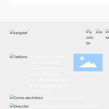
procesamiento de alimentos de soja de Chin
Número de contacto:
+86-10-83316888
Número de contacto:
+86-10-83315810
Fax: +86-10-83318866
Q Q: 956371897 (igual
que WeChat)
Inquiry@bjkangdeli.com
206 Xiwangzuo, distrito de Fengtai, Beijing