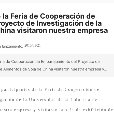
 la Feria de Cooperación de
oyecto de Investigación de la
China visitaron nuestra empresa
2016/01/21
 lanzamiento:
 Feria de Cooperación de Emparejamiento del Proyecto de
 de Alimentos de Soja de China visitaron nuestra empresa y
roductos de soja de nuestra empresa, la sala de exhibición de
cción y la tecnología de productos de soja. El laboratorio
 participantes de la Feria de Cooperación de
e nuestra empresa. El sistema automático de cocción a
 modo de cocción hermético y es controlado por un programa
gación de la Universidad de la Industria de
cocción continuo e ininterrumpido sin supervisión, que ha
estra empresa y visitaron la sala de exhibición de