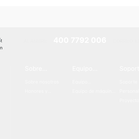
a
400 7792 006
ALAMBRE
CORREO E
Sobre
Equipo
Sopor
nosotros
independiente
proce
Sobre nosotros
Equipo
Soporte 
independiente
Honores y
Equipo de máquina
Personal
calificaciones
completo
product
Proyecto
mano