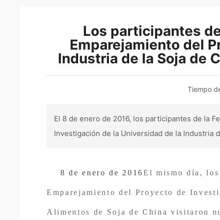
Los participantes de
Emparejamiento del Pr
Industria de la Soja de 
Tiempo de
El 8 de enero de 2016, los participantes de la
Investigación de la Universidad de la Industria
visitaron la sala de exhibición de equipos de p
productos de soja terminados, el taller de produ
8 de enero de 2016
El mismo día, los
elogió los productos y la cultura corporativa d
micropresión de nuestros productos adopta un
Emparejamiento del Proyecto de Investi
de microcomputadora para lograr un método de 
Alimentos de Soja de China visitaron nu