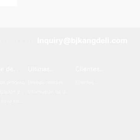
Inquiry@bjkangdeli.com
LECTRÓNICO
te de
Últimas
Clientes
so
noticias
cooperativos
de proceso
Últimas noticias
Clientes
cooperativos
ización del
Información de la
o
industria
 llave en